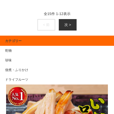
全
15
件
1
-
12
表示
< 前
次 >
カテゴリー
乾物
珍味
佃煮・ふりかけ
ドライフルーツ