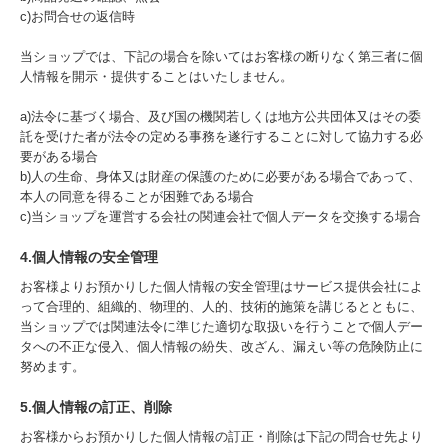
c)お問合せの返信時
当ショップでは、下記の場合を除いてはお客様の断りなく第三者に個
人情報を開示・提供することはいたしません。
a)法令に基づく場合、及び国の機関若しくは地方公共団体又はその委
託を受けた者が法令の定める事務を遂行することに対して協力する必
要がある場合
b)人の生命、身体又は財産の保護のために必要がある場合であって、
本人の同意を得ることが困難である場合
c)当ショップを運営する会社の関連会社で個人データを交換する場合
4.個人情報の安全管理
お客様よりお預かりした個人情報の安全管理はサービス提供会社によ
って合理的、組織的、物理的、人的、技術的施策を講じるとともに、
当ショップでは関連法令に準じた適切な取扱いを行うことで個人デー
タへの不正な侵入、個人情報の紛失、改ざん、漏えい等の危険防止に
努めます。
5.個人情報の訂正、削除
お客様からお預かりした個人情報の訂正・削除は下記の問合せ先より