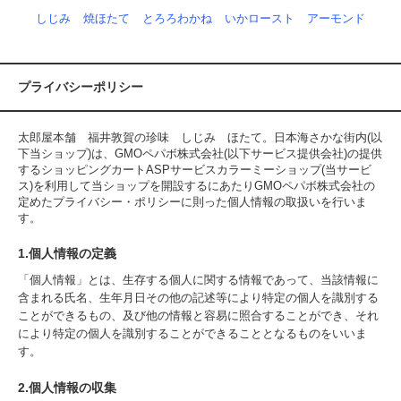
しじみ
焼ほたて
とろろわかね
いかロースト
アーモンド
プライバシーポリシー
太郎屋本舗 福井敦賀の珍味 しじみ ほたて。日本海さかな街内(以
下当ショップ)は、
GMOペパボ株式会社
(以下サービス提供会社)の提供
するショッピングカートASPサービス
カラーミーショップ
(当サービ
ス)を利用して当ショップを開設するにあたりGMOペパボ株式会社の
定めた
プライバシー・ポリシー
に則った個人情報の取扱いを行いま
す。
1.個人情報の定義
「個人情報」とは、生存する個人に関する情報であって、当該情報に
含まれる氏名、生年月日その他の記述等により特定の個人を識別する
ことができるもの、及び他の情報と容易に照合することができ、それ
により特定の個人を識別することができることとなるものをいいま
す。
2.個人情報の収集